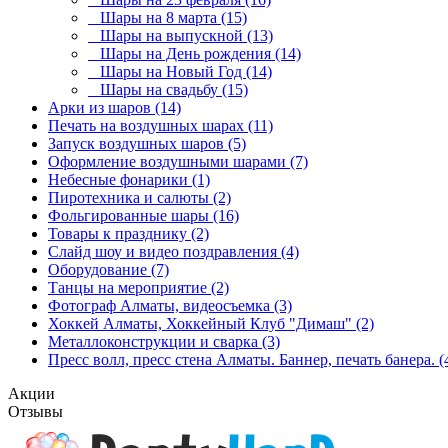
Шары на 8 марта (15)
Шары на выпускной (13)
Шары на День рождения (14)
Шары на Новый Год (14)
Шары на свадьбу (15)
Арки из шаров (14)
Печать на воздушных шарах (11)
Запуск воздушных шаров (5)
Оформление воздушными шарами (7)
Небесные фонарики (1)
Пиротехника и салюты (2)
Фольгированные шары (16)
Товары к празднику (2)
Слайд шоу и видео поздравления (4)
Оборудование (7)
Танцы на мероприятие (2)
Фотограф Алматы, видеосъемка (3)
Хоккей Алматы, Хоккейный Клуб "Димаш" (2)
Металлоконструкции и сварка (3)
Пресс волл, пресс стена Алматы. Баннер, печать банера. (
Акции
Отзывы