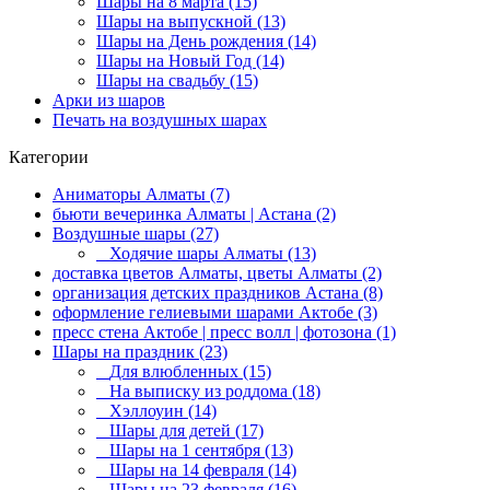
Шары на 8 марта (15)
Шары на выпускной (13)
Шары на День рождения (14)
Шары на Новый Год (14)
Шары на свадьбу (15)
Арки из шаров
Печать на воздушных шарах
Категории
Аниматоры Алматы (7)
бьюти вечеринка Алматы | Астана (2)
Воздушные шары (27)
Ходячие шары Алматы (13)
доставка цветов Алматы, цветы Алматы (2)
организация детских праздников Астана (8)
оформление гелиевыми шарами Актобе (3)
пресс стена Актобе | пресс волл | фотозона (1)
Шары на праздник (23)
Для влюбленных (15)
На выписку из роддома (18)
Хэллоуин (14)
Шары для детей (17)
Шары на 1 сентября (13)
Шары на 14 февраля (14)
Шары на 23 февраля (16)