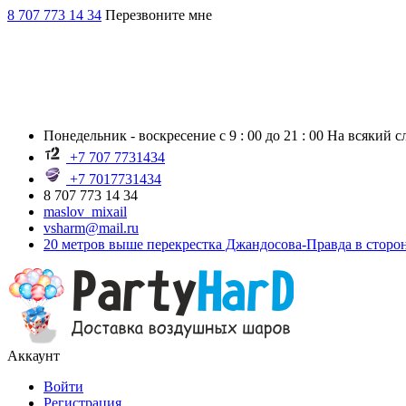
8 707 773 14 34
Перезвоните мне
Понедельник - воскресение с 9 : 00 до 21 : 00 На всякий 
+7 707 7731434
+7 7017731434
8 707 773 14 34
maslov_mixail
vsharm@mail.ru
20 метров выше перекрестка Джандосова-Правда в сторо
Аккаунт
Войти
Регистрация