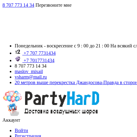
8 707 773 14 34
Перезвоните мне
Понедельник - воскресение с 9 : 00 до 21 : 00 На всякий 
+7 707 7731434
+7 7017731434
8 707 773 14 34
maslov_mixail
vsharm@mail.ru
20 метров выше перекрестка Джандосова-Правда в сторо
Аккаунт
Войти
Регистрация