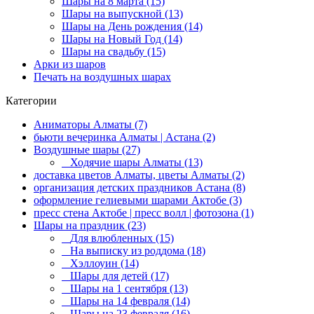
Шары на 8 марта (15)
Шары на выпускной (13)
Шары на День рождения (14)
Шары на Новый Год (14)
Шары на свадьбу (15)
Арки из шаров
Печать на воздушных шарах
Категории
Аниматоры Алматы (7)
бьюти вечеринка Алматы | Астана (2)
Воздушные шары (27)
Ходячие шары Алматы (13)
доставка цветов Алматы, цветы Алматы (2)
организация детских праздников Астана (8)
оформление гелиевыми шарами Актобе (3)
пресс стена Актобе | пресс волл | фотозона (1)
Шары на праздник (23)
Для влюбленных (15)
На выписку из роддома (18)
Хэллоуин (14)
Шары для детей (17)
Шары на 1 сентября (13)
Шары на 14 февраля (14)
Шары на 23 февраля (16)