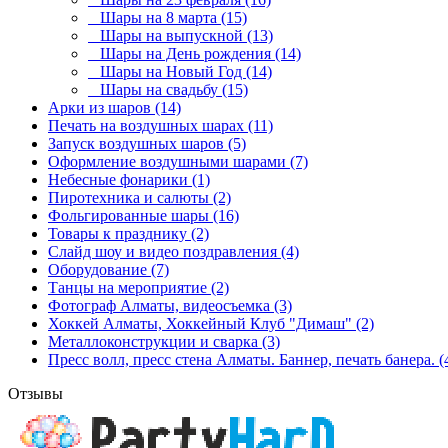
Шары на 8 марта (15)
Шары на выпускной (13)
Шары на День рождения (14)
Шары на Новый Год (14)
Шары на свадьбу (15)
Арки из шаров (14)
Печать на воздушных шарах (11)
Запуск воздушных шаров (5)
Оформление воздушными шарами (7)
Небесные фонарики (1)
Пиротехника и салюты (2)
Фольгированные шары (16)
Товары к празднику (2)
Слайд шоу и видео поздравления (4)
Оборудование (7)
Танцы на мероприятие (2)
Фотограф Алматы, видеосъемка (3)
Хоккей Алматы, Хоккейный Клуб "Димаш" (2)
Металлоконструкции и сварка (3)
Пресс волл, пресс стена Алматы. Баннер, печать банера. (
Отзывы