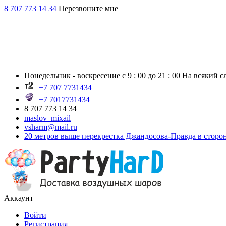
8 707 773 14 34
Перезвоните мне
Понедельник - воскресение с 9 : 00 до 21 : 00 На всякий 
+7 707 7731434
+7 7017731434
8 707 773 14 34
maslov_mixail
vsharm@mail.ru
20 метров выше перекрестка Джандосова-Правда в сторо
Аккаунт
Войти
Регистрация