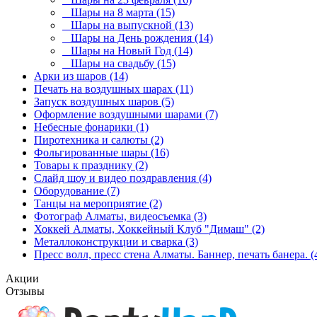
Шары на 8 марта (15)
Шары на выпускной (13)
Шары на День рождения (14)
Шары на Новый Год (14)
Шары на свадьбу (15)
Арки из шаров (14)
Печать на воздушных шарах (11)
Запуск воздушных шаров (5)
Оформление воздушными шарами (7)
Небесные фонарики (1)
Пиротехника и салюты (2)
Фольгированные шары (16)
Товары к празднику (2)
Слайд шоу и видео поздравления (4)
Оборудование (7)
Танцы на мероприятие (2)
Фотограф Алматы, видеосъемка (3)
Хоккей Алматы, Хоккейный Клуб "Димаш" (2)
Металлоконструкции и сварка (3)
Пресс волл, пресс стена Алматы. Баннер, печать банера. (
Акции
Отзывы